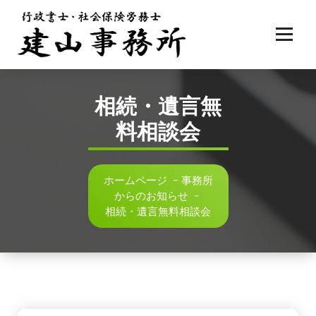
コ
ン
テ
ン
ツ
へ
相続・遺言無
ス
キ
料相談会
ッ
プ
ホームページ
-
事務所
からのお知らせ
-
相続・遺言無料相談会