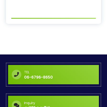
TEL
06-6796-8650
Inquiry