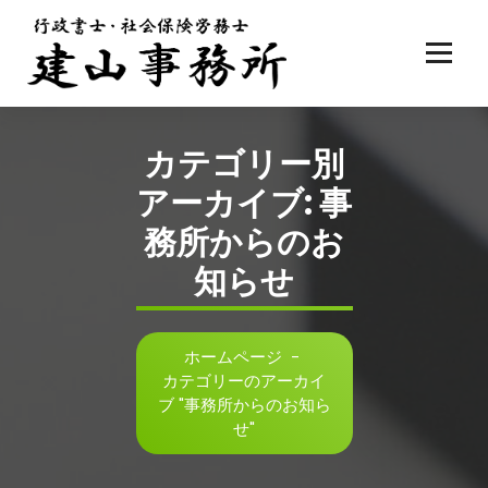
コ
ン
テ
ン
ツ
へ
カテゴリー別
ス
キ
アーカイブ: 事
ッ
プ
務所からのお
知らせ
ホームページ
-
カテゴリーのアーカイ
ブ "事務所からのお知ら
せ"